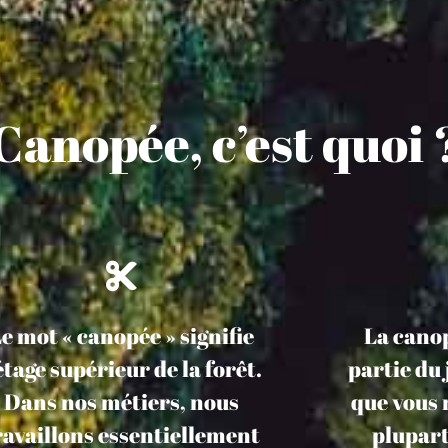
 Canopée, c’est quoi 
e mot « canopée » signifie
La cano
’étage supérieur de la forêt.
partie du 
Dans nos métiers, nous
que vous 
ravaillons essentiellement
plupart