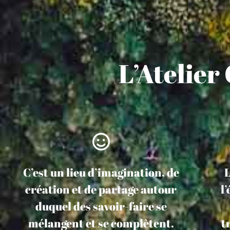
L’Atelier
C’est un lieu d’imagination, de
L
création et de partage autour
l
duquel des savoir-faire se
mélangent et se complètent.
t