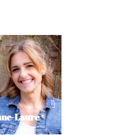
longs
upe de cheveux : Cheveux
 endroit : Amsterdam
e musique : Hallelujah
Un plat : La raclette
ne couleur : le rouge
héticienne / Coiffeuse
Anne-Laure
ne-Laure