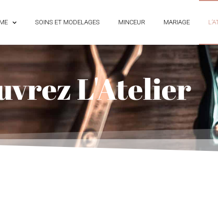
ME
SOINS ET MODELAGES
MINCEUR
MARIAGE
L’A
vrez L'Atelier