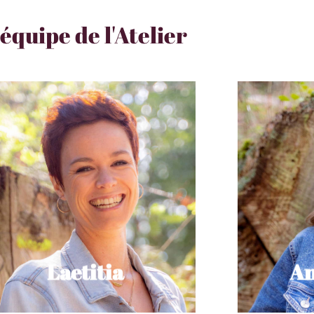
'équipe de l'Atelier
Une coupe de cheveux : toutes
Une co
Un endroit : Sossusvlei - Namibie
Un
Une musique : Madness de Muse
Un
Un plat : la mousse au chocolat
Une couleur : le bleu
U
Coiffeuse / Barbière
Est
Laetitia
Laetitia
An