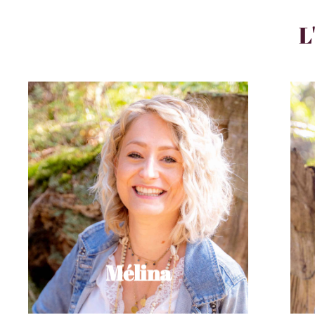
L
long bouclé
Une coupe de cheveux : carré
Un endroit : Minneriya - Sri Lanka
d'Elvis Presley
Une musique : Jailhouse Rock
Un plat : les sushis
Une couleur : le rouge
Coiffeuse / Barbière
Mélina
Mélina